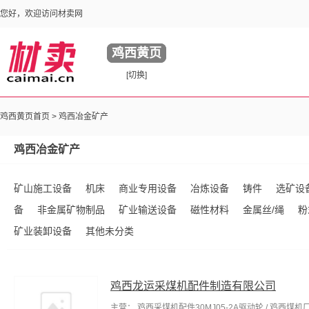
您好，欢迎访问材卖网
鸡西黄页
[切换]
鸡西黄页首页 >
鸡西冶金矿产
鸡西冶金矿产
矿山施工设备
机床
商业专用设备
冶炼设备
铸件
选矿设
备
非金属矿物制品
矿业输送设备
磁性材料
金属丝/绳
粉
矿业装卸设备
其他未分类
鸡西龙运采煤机配件制造有限公司
主营： 鸡西采煤机配件30MJ05-2A驱动轮 / 鸡西煤