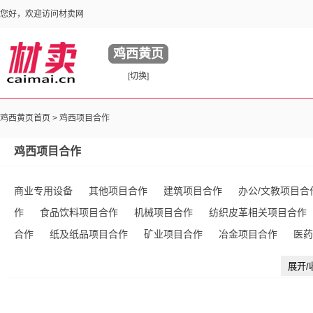
您好，欢迎访问材卖网
鸡西黄页
[切换]
鸡西黄页首页 >
鸡西项目合作
鸡西项目合作
商业专用设备
其他项目合作
建筑项目合作
办公/文教项目合
作
食品饮料项目合作
机械项目合作
纺织皮革相关项目合作
合作
纸及纸品项目合作
矿业项目合作
冶金项目合作
医药
服装鞋帽项目合作
能源项目合作
体育运动项目合作
化工项
展开/
包装项目合作
交通工具项目合作
印刷出版项目合作