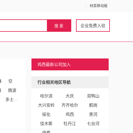
材卖移动版
企业免费入驻
鸡西最新公司加入
器
空
行业相关地区导航
器
微波
哈尔滨
大庆
双鸭山
多士炉/
大兴安岭
齐齐哈尔
鹤岗
录像
绥化
鸡西
黑河
佳木斯
牡丹江
七台河
伊春