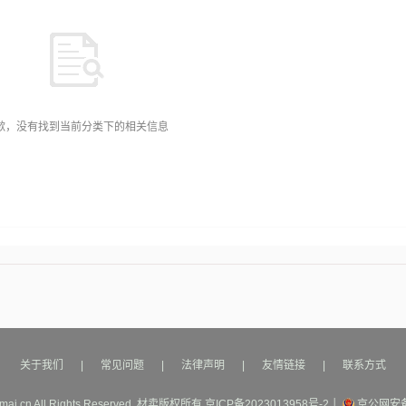
歉，没有找到当前分类下的相关信息
关于我们
|
常见问题
|
法律声明
|
友情链接
|
联系方式
mai.cn All Rights Reserved.
材卖
版权所有
京ICP备2023013958号-2
│
京公网安备1