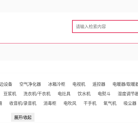
边设备
空气净化器
冰箱冷柜
电视机
遥控器
电暖器/取暖
豆浆机
洗衣机/干衣机
电灶具
饮水机
电熨斗
湿度调节
霸
收音机/录音机
消毒柜
电吹风
干手机
氧气机
吸尘器
热壶/电热杯
咖啡机
煮蛋器
排气扇/换气扇
烤箱
给皂液机
展开/收起