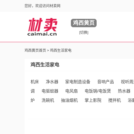
您好，欢迎访问材卖网
鸡西黄页
[切换]
鸡西黄页首页 >
鸡西生活家电
鸡西生活家电
机床
净水器
家电制造设备
音响产品
视听周
调
电驱蚊器
电风扇
电饭锅/电饭煲
热水器
炉
洗碗机
抽油烟机
掌上影院
搅拌机
浴
烤面包机
食物垃圾处理器
家庭影院
碟机
电
机
理发器
柔巾机
其他未分类