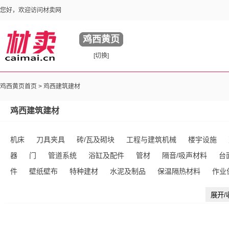
您好，欢迎访问材卖网
鸡西黄页
[切换]
鸡西黄页首页 >
鸡西建筑建材
鸡西建筑建材
机床
刀具夹具
砖/瓦及砌块
工程与建筑机械
楼宇设施
器
门
管道系统
浴缸及配件
管材
隔音/吸声材料
台
件
壁纸壁布
特种建材
水泥及制品
保温隔热材料
作业
凝土及制品
钢结构
建筑用涂料
居室灯具
活动房
模具
展开/
管件
厨房设施
镜台/梳妆台
隔断与吊顶
砂浆
面盆及配
石灰石膏
沥青
陶瓷生产加工机械
超市购物车
其他未分类