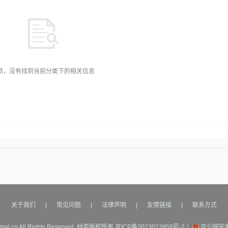
歉，没有找到当前分类下的相关信息
关于我们
|
常见问题
|
法律声明
|
友情链接
|
联系方式
mai.cn All Rights Reserved.
材卖
版权所有
京ICP备2023013958号-2
│
京公网安备1