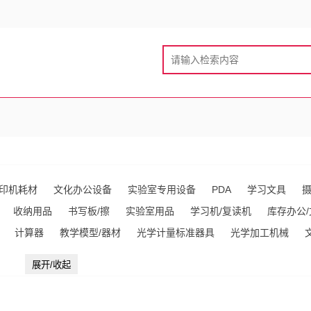
印机耗材
文化办公设备
实验室专用设备
PDA
学习文具
收纳用品
书写板/擦
实验室用品
学习机/复读机
库存办公
计算器
教学模型/器材
光学计量标准器具
光学加工机械
用品
裁剪用品
涂改用品
相纸/相册
文教用橡(乳)胶制品
胶
展开/收起