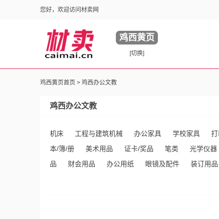
您好，欢迎访问材卖网
鸡西黄页
[切换]
鸡西黄页首页 >
鸡西办公文教
鸡西办公文教
机床
工程与建筑机械
办公家具
学校家具
打
本/簿/册
美术用品
证卡/奖品
笔类
光学仪器
品
财会用品
办公用纸
眼镜及配件
装订用品
件
绘图文具
办公挂摆饰
电影放映设备
胶粘
卷
相框
其他未分类