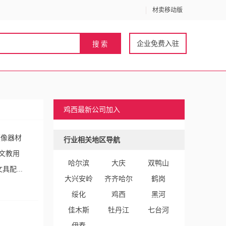
材卖移动版
企业免费入驻
鸡西最新公司加入
摄像器材
行业相关地区导航
/文教用
哈尔滨
大庆
双鸭山
文具配
大兴安岭
齐齐哈尔
鹤岗
片/胶
绥化
鸡西
黑河
佳木斯
牡丹江
七台河
伊春